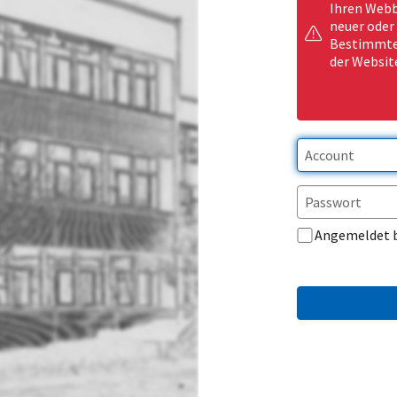
Ihren Webb
neuer oder
Bestimmte 
der Websit
Angemeldet 